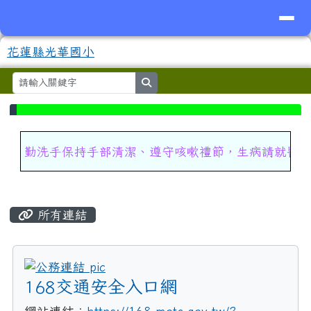
導覽列
花蓮縣光華國小
跳至主內容區
花蓮縣光華國小
search
⏸
頁尾區域
上中區域內容
勤洗手保持手部清潔、遵守咳嗽禮節，生病請就醫
主內容區域
所有連結
title:公務連結
168交通安全入口網