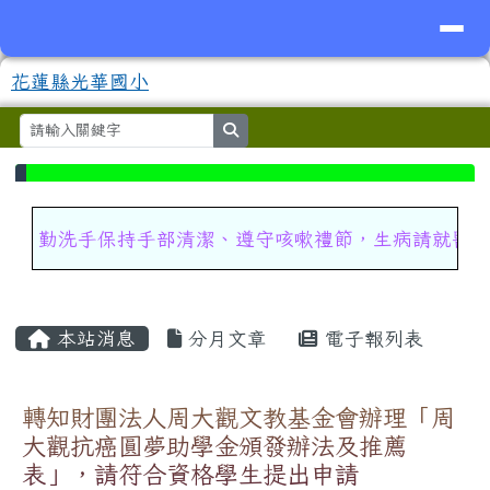
導覽列
花蓮縣光華國小
跳至主內容區
花蓮縣光華國小
search
⏸
頁尾區域
上中區域內容
勤洗手保持手部清潔、遵守咳嗽禮節，生病請就醫
主內容區域
本站消息
分月文章
電子報列表
轉知財團法人周大觀文教基金會辦理「周
大觀抗癌圓夢助學金頒發辦法及推薦
表」，請符合資格學生提出申請