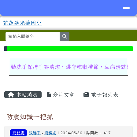
導覽列
花蓮縣光華國小
跳至主內容區
花蓮縣光華國小
search
⏸
頁尾區域
上中區域內容
勤洗手保持手部清潔、遵守咳嗽禮節，生病請就醫
主內容區域
本站消息
分月文章
電子報列表
防震知識一把抓
總務處
張勝平
-
總務處
| 2024-08-30 | 點閱數： 417