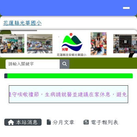
導覽列
花蓮縣光華國小
跳至主內容區
花蓮縣光華國小
⏸
search
頁尾區域
上中區域內容
禮節，生病請就醫並建議在家休息，避免不必要的外出，
主內容區域
本站消息
分月文章
電子報列表