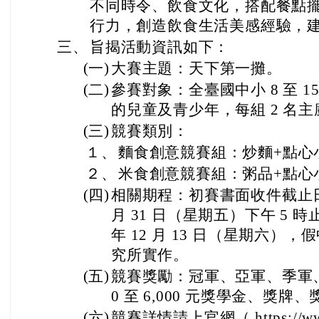
不同時令、飲食文化，搭配餐點
行力，創造飲食生活美感經驗，
三、
旨揭活動資訊如下：
(一)
大賽主題：天下第一攤。
(二)
參賽對象：全臺國中小 8 至 
的兒童及青少年，每組 2 名主
(三)
競賽類別：
１、
麵食創意競賽組：炒麵+點心
２、
米食創意競賽組：粥品+點心
(四)
相關期程：初賽書面收件截止日，
月 31 日（星期五）下午 5 
年 12 月 13 日（星期六）
究所實作。
(五)
競賽獎勵：冠軍、亞軍、季軍、
0 至 6,000 元獎學金、獎
(六)
競賽詳情請上官網（ https://www.ys