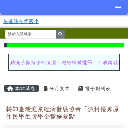
導覽列
花蓮縣光華國小
跳至主內容區
花蓮縣光華國小
search
⏸
頁尾區域
上中區域內容
勤洗手保持手部清潔、遵守咳嗽禮節，生病請就醫
主內容區域
本站消息
分月文章
電子報列表
轉知臺灣漁業經濟發展協會「漁村優秀原
住民學生獎學金實施要點