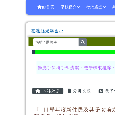
導覽列
跳至主內容區
花蓮縣光華國小
回首頁
學校簡介
行政處室
花蓮縣光華國小
search
頁尾區域
上中區域內容
勤洗手保持手部清潔、遵守咳嗽禮節
主內容區域
本站消息
分月文章
電子
「111學年度新住民及其子女培