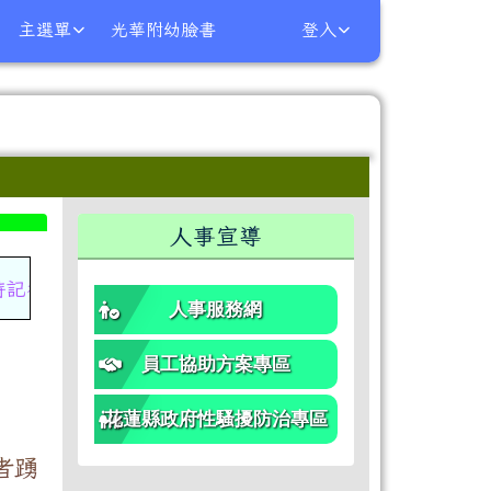
主選單
光華附幼臉書
登入
⏸
右邊區域內容
人事宣導
時記得佩戴口罩，落實個人防護措施，保護自己及他人健
人事服務網
員工協助方案專區
花蓮縣政府性騷擾防治專區
者踴