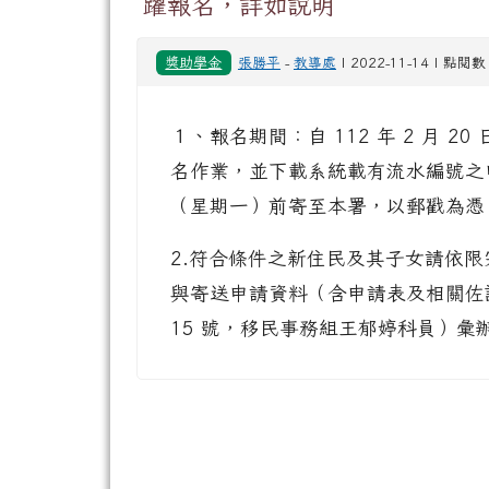
躍報名，詳如說明
獎助學金
張勝平
-
教導處
| 2022-11-14 | 點閱數
１、報名期間：自 112 年 2 月 20
名作業，並下載系統載有流水編號之申請
（星期一）前寄至本署，以郵戳為憑
2.符合條件之新住民及其子女請依
與寄送申請資料（含申請表及相關佐證
15 號，移民事務組王郁婷科員）