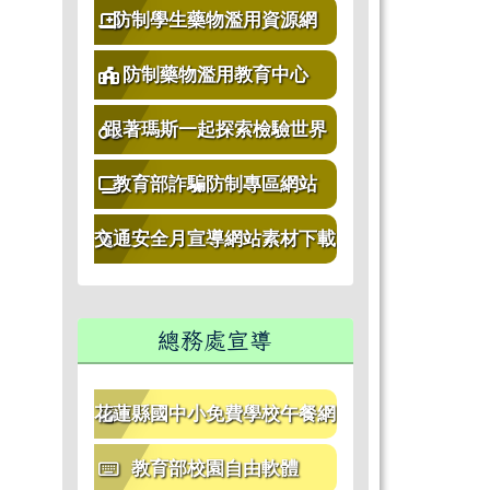
防制學生藥物濫用資源網
防制藥物濫用教育中心
跟著瑪斯一起探索檢驗世界
教育部詐騙防制專區網站
交通安全月宣導網站素材下載
區
總務處宣導
花蓮縣國中小免費學校午餐網
站
教育部校園自由軟體