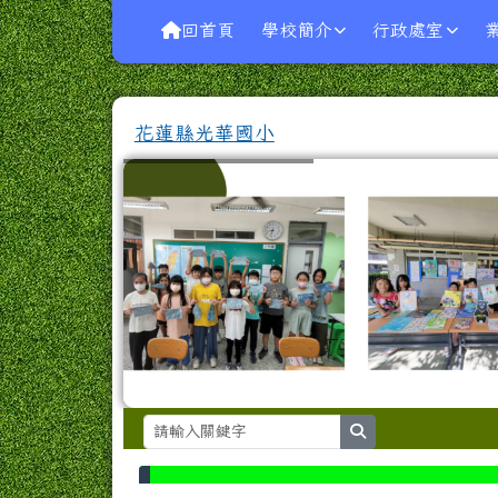
導覽列
跳至主內容區
花蓮縣光華國小
回首頁
學校簡介
行政處室
花蓮縣光華國小
search
頁尾區域
上中區域內容