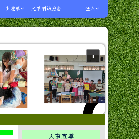
主選單
光華附幼臉書
登入
⏸
右邊區域內容
人事宣導