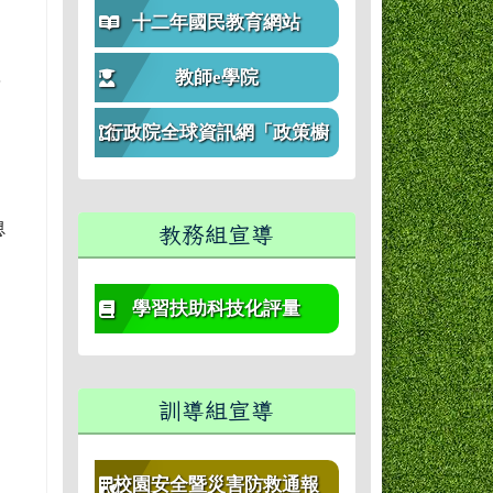
生
十二年國民教育網站
教師e學院
於
行政院全球資訊網「政策櫥
窗」
想
教務組宣導
學習扶助科技化評量
訓導組宣導
校園安全暨災害防救通報