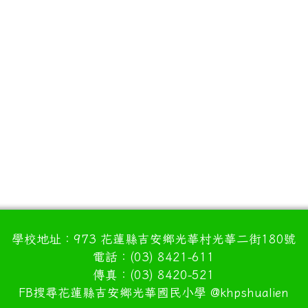
學校地址：973 花蓮縣吉安鄉光華村光華二街180號
電話：(03) 8421-611
傳真：(03) 8420-521
FB搜尋花蓮縣吉安鄉光華國民小學 @khpshualien