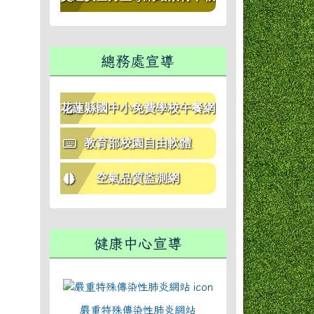
區
總務處宣導
花蓮縣國中小免費學校午餐網
站
教育部校園自由軟體
空氣品質監測網
健康中心宣導
嚴重特殊傳染性肺炎網站