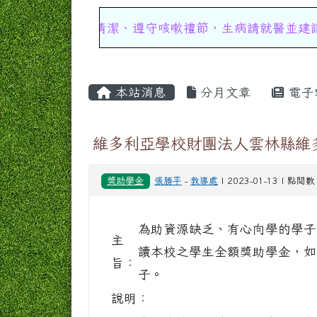
手部清潔、遵守咳嗽禮節，生病請就醫並建議在家休息，
主內容區域
本站消息
分月文章
電子
維多利亞學校財團法人雲林縣維
獎助學金
張勝平
-
教導處
| 2023-01-13 | 點閱數
為助資源缺乏、有心向學的學子
主
讀本校之學生全額獎助學金，如
旨：
子。
說明：