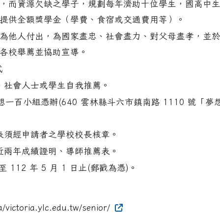
，而資源欠缺之學子，規劃每年濟助十位學生，國高中
提供全額獎學金（學費、食宿或交通費用等）。
為他人付出，為國家盡忠、社會盡力、對父母盡孝，並
各校舉薦並協助宣導。
式
、社會人士或學生自我推薦。
百小組憑辦(640 雲林縣斗六市鎮南路 1110 號「夢
薦表須經申請者之學校校長核章。
、近兩年成績證明、導師推薦表。
至 112 年 5 月 1 日止(郵戳為憑)。
victoria.ylc.edu.tw/senior/