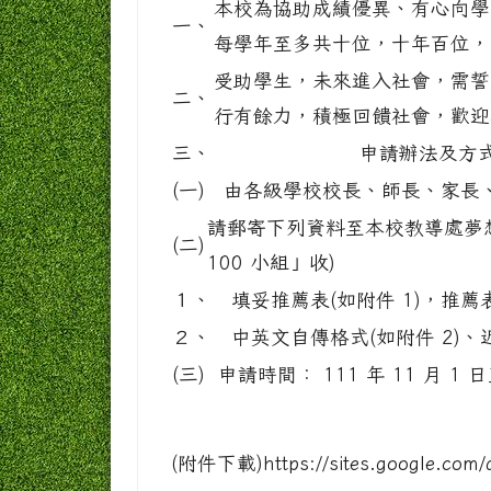
本校為協助成績優異、有心向學
一、
每學年至多共十位，十年百位，
受助學生，未來進入社會，需誓
二、
行有餘力，積極回饋社會，歡迎
三、
申請辦法及方
(一)
由各級學校校長、師長、家長
請郵寄下列資料至本校教導處夢想一
(二)
100 小組」收)
１、
填妥推薦表(如附件 1)，推
２、
中英文自傳格式(如附件 2)
(三)
申請時間： 111 年 11 月 1 日
(附件下載)https://sites.google.com/a/