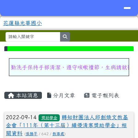
導覽列
花蓮縣光華國小
跳至主內容區
花蓮縣光華國小
search
⏸
頁尾區域
上中區域內容
勤洗手保持手部清潔、遵守咳嗽禮節，生病請就醫
主內容區域
本站消息
分月文章
電子報列表
文章列表
2022-09-14
轉知財團法人邱創煥文教基
獎助學金
金會「111年（第十三屆）績優清寒獎助學金」相
關資料
(
張勝平
/ 642 /
教導處
)