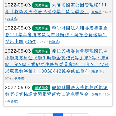
2022-08-03
太魯閣國家公園管理處111
獎助學金
年「轄區及周邊居民優秀學生獎助學金」
(
張勝平
/ 479
/
教導處
)
2022-08-03
轉知財團法人翔谷慈善基金
獎助學金
會111學年度清寒獎助申請辦法，請符合資格學生
提出申請
(
張勝平
/ 487 /
教導處
)
2022-08-03
原住民族委員會辦理國民中
獎助學金
小學清寒原住民學生助學金實施要點」第3點、第4
點、第7點，業經原住民族委員會於111年7月27日
以原民教字第1110036442號令修正發布
(
張勝平
/
574 /
教導處
)
2022-06-02
轉知財團法人核能與新能源
獎助學金
教育研究協進會開張翠蓮女士清寒獎學金
(
張勝平
/ 504
/
教導處
)