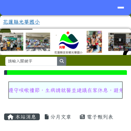
導覽列
花蓮縣光華國小
跳至主內容區
花蓮縣光華國小
⏸
search
頁尾區域
上中區域內容
遵守咳嗽禮節，生病請就醫並建議在家休息，避免不必要
主內容區域
本站消息
分月文章
電子報列表