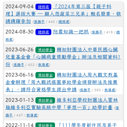
文章列表
2024-09-04
「2024年第三屆【親子料
總務處
理】選拔大賽 — 顧人怨蔬菜三兄弟」報名簡章，敬
請踴躍參加
(
張勝平
/ 443 /
總務處
)
2024-08-30
防震知識一把抓
總務處
(
張勝平
/ 418 /
總
務處
)
2023-06-26
轉知財團法人中華民國心臟
獎助學金
兒童基金會「心臟病童獎勵學金」辦法及相關資料1
份
(
張勝平
/ 452 /
教導處
)
2023-06-16
轉知財團法人周大觀文教基
獎助學金
金會辦理「周大觀抗癌圓夢助學金頒發辦法及推薦
表」，請符合資格學生提出申請
(
張勝平
/ 383 /
教導處
)
2023-01-13
維多利亞學校財團法人雲林
獎助學金
縣維多利亞實驗高級中學「夢想一百」助學計畫
(
張
勝平
/ 447 /
教導處
)
2022-11-14
「111學年度新住民及其子
獎助學金