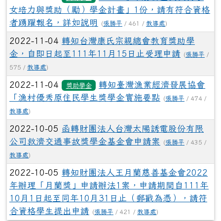
女培力與獎助（勵）學金計畫」1份，請有符合資格
者踴躍報名，詳如說明
(
張勝平
/ 461 /
教導處
)
2022-11-04
轉知台灣康氏宗親總會教育獎助學
金，自即日起至111年11月15日止受理申請
(
張勝平
/
575 /
教導處
)
2022-11-04
轉知臺灣漁業經濟發展協會
獎助學金
「漁村優秀原住民學生獎學金實施要點
(
張勝平
/ 474 /
教導處
)
2022-10-05
函轉財團法人台灣太陽誘電股份有限
公司救濟交通事故獎學金基金會申請案
(
張勝平
/ 435 /
教導處
)
2022-10-05
轉知財團法人王月蘭慈善基金會2022
年辦理「月蘭獎」申請辦法1案，申請期間自111年
10月1日起至同年10月31日止（郵戳為憑），請符
合資格學生提出申請
(
張勝平
/ 421 /
教導處
)