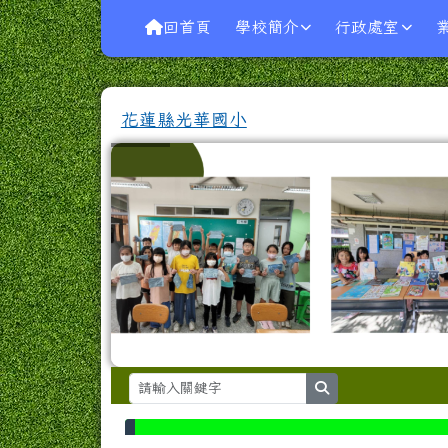
導覽列
跳至主內容區
花蓮縣光華國小
回首頁
學校簡介
行政處室
花蓮縣光華國小
search
頁尾區域
上中區域內容