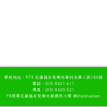
學校地址：973 花蓮縣吉安鄉光華村光華二街180號
電話：(03) 8421-611
傳真：(03) 8420-521
FB搜尋花蓮縣吉安鄉光華國民小學 @khpshualien