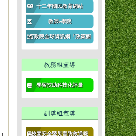
十二年國民教育網站
教師e學院
行政院全球資訊網「政策櫥
窗」
惠
教務組宣導
學習扶助科技化評量
訓導組宣導
校園安全暨災害防救通報
]