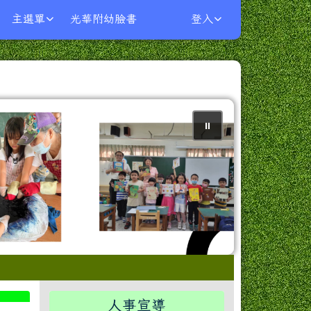
主選單
光華附幼臉書
登入
⏸
右邊區域內容
人事宣導